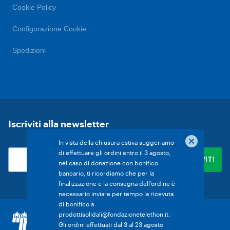
Cookie Policy
Configurazione Cookie
Spedizioni
Iscriviti alla newsletter
In vista della chiusura estiva suggeriamo
di effettuare gli ordini entro il 3 agosto,
nel caso di donazione con bonifico
bancario, ti ricordiamo che per la
finalizzazione e la consegna dell’ordine è
necessario inviare per tempo la ricevuta
di bonifico a
All rights reserved
prodottisolidali@fondazionetelethon.it
.
©copyright Fondazione Telethon ETS - C.F.
Gli ordini effettuati dal 3 al 23 agosto
04879781005