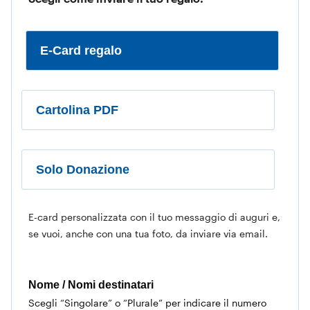
questo regalo puoi esprimere in modo speciale tutta la
tua gratitudine a chi ti è stato accanto sempre ed
essere al fianco di tante mamme per realizzare il loro
E-Card regalo
sogno più grande: vedere i propri figli andare verso il
futuro, grazie a una cura efficace per patologie prima
incurabili.
Cartolina PDF
La descrizione del regalo è esemplificativa: la tua
donazione aiuterà la ricerca Telethon a progredire nel
Solo Donazione
campo di diverse malattie genetiche rare, per
migliorare la vita di molte persone.
E-card personalizzata con il tuo messaggio di auguri e,
se vuoi, anche con una tua foto, da inviare via email.
Nome / Nomi destinatari
Scegli “Singolare” o “Plurale” per indicare il numero