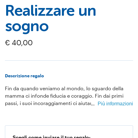
Realizzare un
sogno
€
40,00
Descrizione regalo
Fin da quando veniamo al mondo, lo sguardo della
mamma ci infonde fiducia e coraggio. Fin dai primi
passi, i suoi incoraggiamenti ci aiutano a credere in
Più informazioni
noi stessi e a realizzare i piccoli e grandi sogni. Le sue
braccia aperte ci accolgono nei momenti di difficoltà,
trasmettendoci forza e fiducia, insegnandoci a
superare le piccole sconfitte e a non arrenderci. Con
Scegli come inviare il tuo regalo: