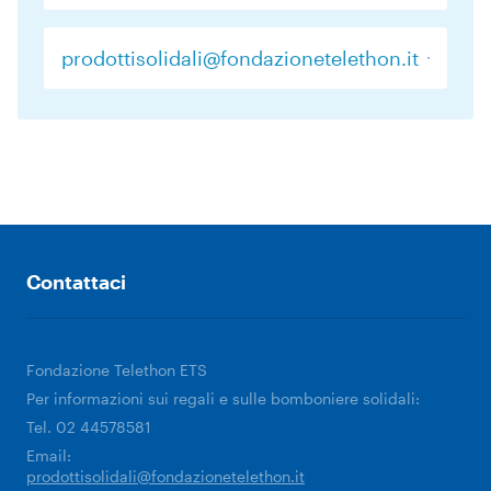
prodottisolidali@fondazionetelethon.it
Contattaci
Fondazione Telethon ETS
Per informazioni sui regali e sulle bomboniere solidali:
Tel. 02 44578581
Email:
prodottisolidali@fondazionetelethon.it